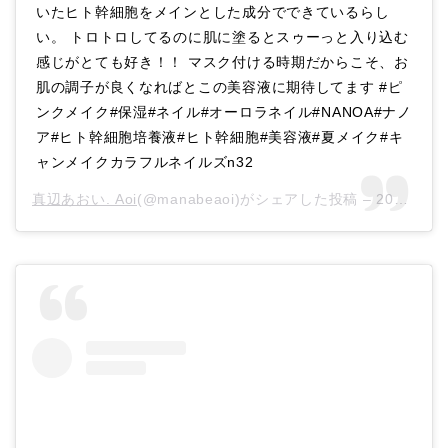
いたヒト幹細胞をメインとした成分でできているらし
い。 トロトロしてるのに肌に塗るとスゥーっと入り込む
感じがとても好き！！ マスク付ける時期だからこそ、お
肌の調子が良くなればとこの美容液に期待してます #ピ
ンクメイク#保湿#ネイル#オーロラネイル#NANOA#ナノ
ア#ヒト幹細胞培養液#ヒト幹細胞#美容液#夏メイク#キ
ャンメイクカラフルネイルズn32
真辺あおい. Aoi
(@manabeaoi)がシェアした投稿 –
2020年 7月月31日午前5時11分PDT