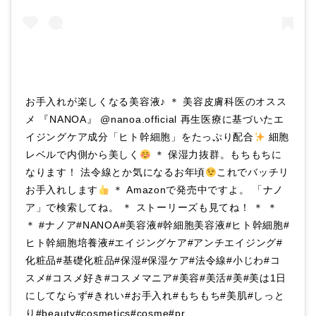
お手入れが楽しくなる美容液♪ ＊ 美容皮膚科医のオスス
メ 『NANOA』 @nanoa.official 再生医療に基づいたエ
イジングケア成分「ヒト幹細胞」をたっぷり配合
細胞
レベルで内側から美しく
＊ 保湿力抜群。もちもちに
なります！ 法令線とか気になるお年頃
これでバッチリ
お手入れします
＊ Amazonで発売中ですよ。 「ナノ
ア」で検索してね。 ＊ ストーリーズも見てね！ ＊ ＊
＊ #ナノア#NANOA#美容液#幹細胞美容液#ヒト幹細胞#
ヒト幹細胞培養液#エイジングケア#アンチエイジング#
化粧品#基礎化粧品#保湿#保湿ケア#法令線#小じわ#コ
スメ#コスメ好き#コスメマニア#美容#美活#美#美は1日
にしてならず#きれい#お手入れ#もちもち#美肌#しっと
り#beauty#cosmetics#cosme#pr