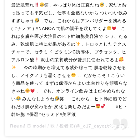
最近肌荒れ
笑 . やっぱり体は正直だね
. 家だと酔
っ払っても平気だし、仕事も全然ないから ついつい飲み
すぎちゃう
. でも、これからはアンバサダーを務める
( #ナノア ) #NANOA で肌の調子を戻してくよ
. こ
れは皮膚科医が大注目のヒト幹細胞美容液で シワ、たる
み、乾燥肌に特に効果があるの
. トロッとしたテクス
チャーで、セラミド ビタミンC誘導体、プラセンタ、ヒ
アルロン酸
沢山の栄養成分が贅沢に使われてるよ
. . 今の時期から増えてる紫外線って 肌を乾燥させる
し、メイクノリも悪くさせる
. . だからこそ！こうい
う商品を使って まずは保湿からよい土台作りを頑張らな
きゃね
. . でも、オンライン飲みはまだやめられな
い
みんなしようね
笑 . . これから、ヒト幹細胞でど
れだけ肌が変わるか 変化も楽しみだよー
. . . #ヒト
幹細胞 #保湿#セラミド#美容液
ℝ𝕖𝕖𝕟𝕒̆̈ ꕤ model / 歌 / 役者 ꕤ
(@_o17_dayo)がシェアした投稿 –